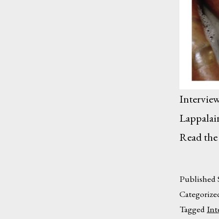
Interview
Lappalain
Read the 
Published
Categorize
Tagged
Int