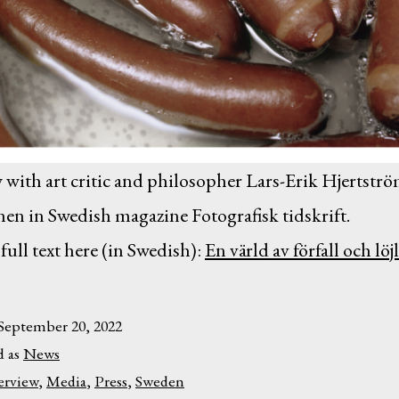
 with art critic and philosopher Lars-Erik Hjertstr
en in Swedish magazine Fotografisk tidskrift.
full text here (in Swedish):
En värld av förfall och löj
September 20, 2022
d as
News
erview
,
Media
,
Press
,
Sweden