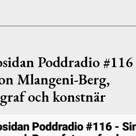
osidan Poddradio #116
on Mlangeni-Berg,
ograf och konstnär