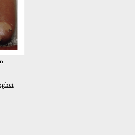
öm
lighet