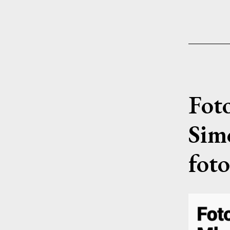
Fot
Sim
fot