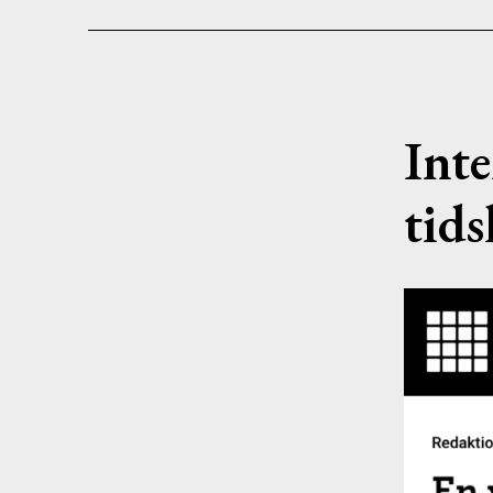
Inte
tids